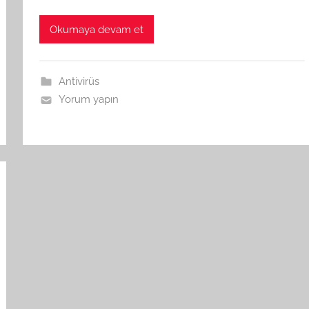
Okumaya devam et
Antivirüs
Yorum yapın