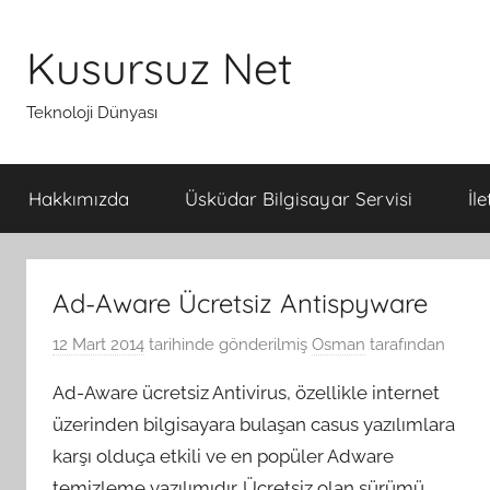
İçeriğe
atla
Kusursuz Net
Teknoloji Dünyası
Hakkımızda
Üsküdar Bilgisayar Servisi
İl
Ad-Aware Ücretsiz Antispyware
12 Mart 2014
tarihinde gönderilmiş
Osman
tarafından
Ad-Aware ücretsiz Antivirus, özellikle internet
üzerinden bilgisayara bulaşan casus yazılımlara
karşı olduça etkili ve en popüler Adware
temizleme yazılımıdır. Ücretsiz olan sürümü