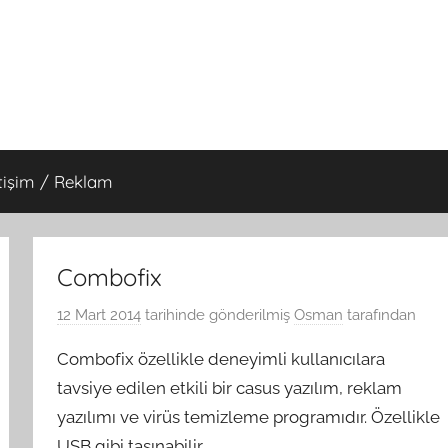
etişim / Reklam
Combofix
12 Mart 2014
tarihinde gönderilmiş
Osman
tarafından
Combofix özellikle deneyimli kullanıcılara
tavsiye edilen etkili bir casus yazılım, reklam
yazılımı ve virüs temizleme programıdır. Özellikle
USB gibi taşınabilir