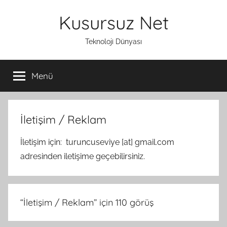
İçeriğe
Kusursuz Net
atla
Teknoloji Dünyası
Menü
İletişim / Reklam
İletişim için: turuncuseviye [at] gmail.com
adresinden iletişime geçebilirsiniz.
“
İletişim / Reklam
” için 110 görüş