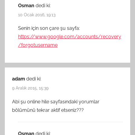
Osman
dedi ki:
10 Ocak 2016, 19:13
Senin için son çare şu sayfa:
https://www.google.com/accounts/recovery
/forgotusername
adam
dedi ki:
9 Aralık 2015, 15:39
Abi şu online hile sayfasındaki yorumlar
bölümünü tekrar aktif etseniz???
Osman
dedi ki: