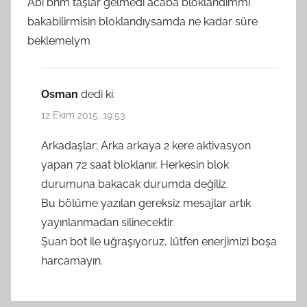
Abi bnm taşlar gelmedi acaba bloklandımmı
bakabilirmisin bloklandıysamda ne kadar süre
beklemelym
Osman
dedi ki:
12 Ekim 2015, 19:53
Arkadaşlar; Arka arkaya 2 kere aktivasyon
yapan 72 saat bloklanır. Herkesin blok
durumuna bakacak durumda değiliz.
Bu bölüme yazılan gereksiz mesajlar artık
yayınlanmadan silinecektir.
Şuan bot ile uğraşıyoruz, lütfen enerjimizi boşa
harcamayın.