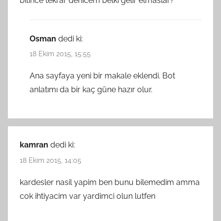
bitince tekrar denicem belki gelir elmaslar?
Osman
dedi ki:
18 Ekim 2015, 15:55
Ana sayfaya yeni bir makale eklendi. Bot
anlatımı da bir kaç güne hazır olur.
kamran
dedi ki:
18 Ekim 2015, 14:05
kardesler nasil yapim ben bunu bilemedim amma
cok ihtiyacim var yardimci olun lutfen