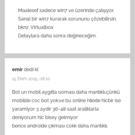
Maalesef sadece win7 ve üzerinde çalışıyor.
Sanal bir win7 kurarak sorununu çözebilirsin.
bknz. Virtualbox
Detaylara daha sonra değineceğim.
emir
dedi ki:
15 Ekim 2015, 08:10
Bot un mobil aygıtta ooması daha mantıklı.çünkü
mobilde coc bot yok.ve bu online hilede hicbir ise
yaramiyor 3 aydir 36-48 saat araliklarla
deniyorum hic bisey gelmiyor
bence androide çıkması cokk daha mantıklı.